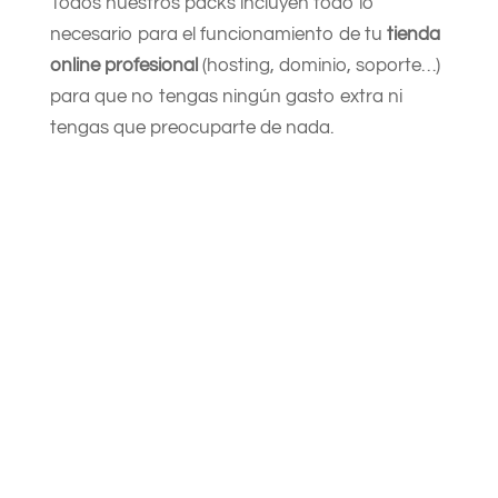
Todos nuestros packs incluyen todo lo
necesario para el funcionamiento de tu
tienda
online profesional
(hosting, dominio, soporte…)
para que no tengas ningún gasto extra ni
tengas que preocuparte de nada.
Tienda Online Profesional
Diseño Inicial: desde 900€
69,50
€
/
al mes
Dominio incluido