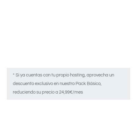
Diseño de formularios de contacto
Plugins SEO, de cache y optimización
Soporte técnico + Mantenimiento web
* Si ya cuentas con tu propio hosting, aprovecha un
descuento exclusivo en nuestro Pack Básico,
reduciendo su precio a 24,99€/mes
Pack Click & Click Profesional
Diseño Inicial: desde 599€