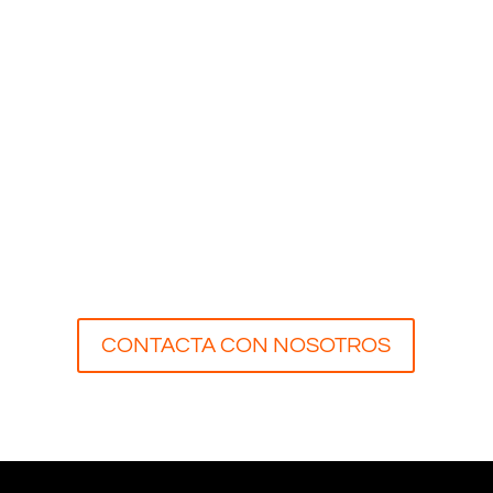
Optimziación HTML SEO
Certificado SSL (Gratis)
Seguridad WP y copia de seguridad
Plugins SEO, de cache y optimización
Cuentas de correo en dominio: 10
CONTACTA CON NOSOTROS