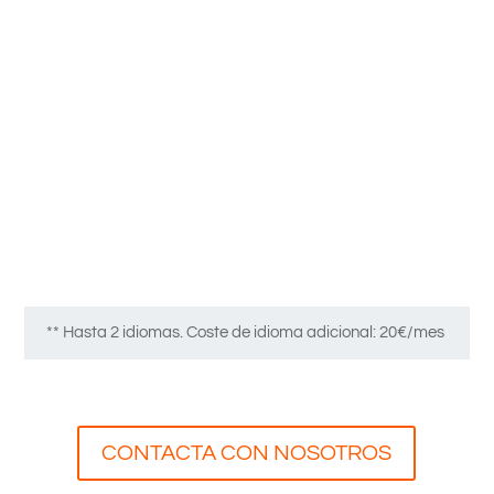
Plugins SEO, de cache y optimización
Optimziación HTML SEO
Multidioma **
Gestor personal + Mantenimiento web
** Hasta 2 idiomas. Coste de idioma adicional: 20€/mes
CONTACTA CON NOSOTROS